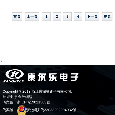
首頁
上一頁
1
2
3
4
下一頁
尾頁
?
Copyright ? 2019.浙江康爾樂電子有限公司.
技術支持.
金欣網絡
備案號：
浙ICP備19021589號
備案號：
浙公網安備33038202004932號